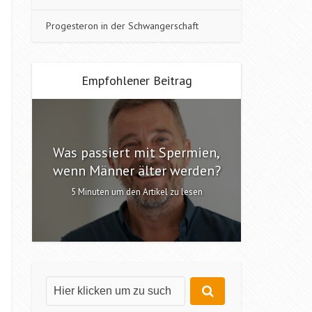
Progesteron in der Schwangerschaft
Empfohlener Beitrag
Was passiert mit Spermien,
Interv
n?
wenn Männer älter werden?
6 Minute
5 Minuten um den Artikel zu lesen