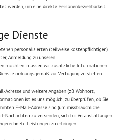
itet werden, um eine direkte Personenbeziehbarkeit
ige Dienste
tenen personalisierten (teilweise kostenpflichtigen)
ter, Anmeldung zu unseren
en möchten, müssen wir zusätzliche Informationen
Ist Vapen besser für die
llfasten bei PCOS
Dienste ordnungsgemäß zur Verfügung zu stellen.
Fruchtbarkeit als Rauche
n um den Artikel zu lesen
3 Minuten um den Artikel zu lesen
ail-Adresse und weitere Angaben (zB Wohnort,
rmationen ist es uns möglich, zu überprüfen, ob Sie
immten E-Mail-Adresse sind (um missbräuchliche
ail-Nachrichten zu versenden, sich für Veranstaltungen
erechnete Leistungen zu erbringen.