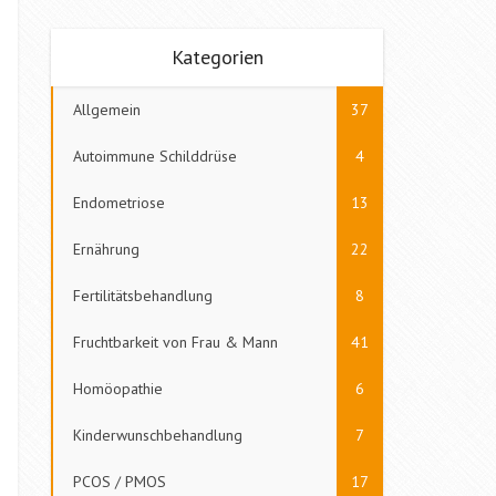
Kategorien
Allgemein
37
Autoimmune Schilddrüse
4
Endometriose
13
Ernährung
22
Fertilitätsbehandlung
8
Fruchtbarkeit von Frau & Mann
41
Homöopathie
6
Kinderwunschbehandlung
7
PCOS / PMOS
17