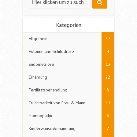
Kategorien
Allgemein
37
Autoimmune Schilddrüse
4
Endometriose
13
Ernährung
22
Fertilitätsbehandlung
8
Fruchtbarkeit von Frau & Mann
41
Homöopathie
6
Kinderwunschbehandlung
7