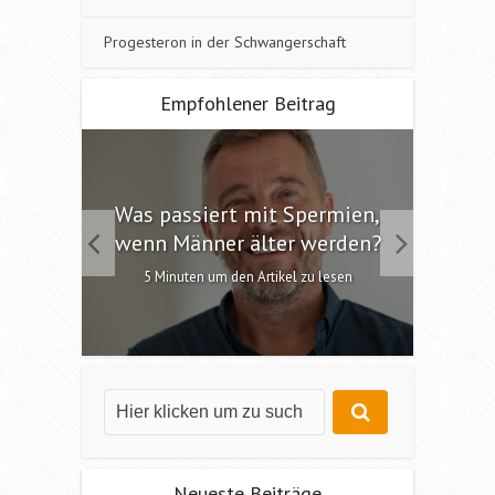
Progesteron in der Schwangerschaft
Empfohlener Beitrag
 die
Was passiert mit Spermien,
Int
chen?
wenn Männer älter werden?
6 M
esen
5 Minuten um den Artikel zu lesen
Neueste Beiträge