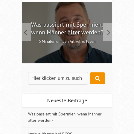
 die
Was passiert mit Spermien,
Int
chen?
wenn Männer älter werden?
6 M
esen
5 Minuten um den Artikel zu lesen
Neueste Beiträge
Was passiert mit Spermien, wenn Männer
älter werden?
Intervallfasten bei PCOS