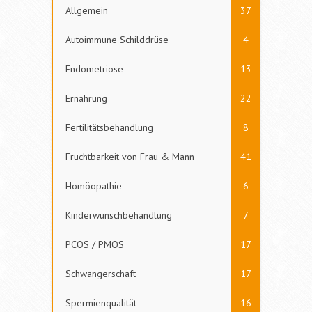
Allgemein
37
Autoimmune Schilddrüse
4
Endometriose
13
Ernährung
22
Fertilitätsbehandlung
8
Fruchtbarkeit von Frau & Mann
41
Homöopathie
6
Kinderwunschbehandlung
7
PCOS / PMOS
17
Schwangerschaft
17
Spermienqualität
16