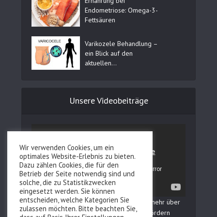
Ernährung bei
Endometriose: Omega-3-
Fettsäuren
Varikozele Behandlung –
ein Blick auf den
aktuellen...
Unsere Videobeiträge
Wir verwenden Cookies, um ein
optimales Website-Erlebnis zu bieten.
Dazu zählen Cookies, die für den
Betrieb der Seite notwendig sind und
solche, die zu Statistikzwecken
eingesetzt werden. Sie können
entscheiden, welche Kategorien Sie
In unserem YouTube Kanal erfahren Sie mehr über
zulassen möchten. Bitte beachten Sie,
Fertilovit und wie Sie Ihre Fruchtbarkeit fördern