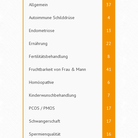
Allgemein
37
Autoimmune Schilddrüse
4
Endometriose
13
Ernährung
22
Fertilitätsbehandlung
8
Fruchtbarkeit von Frau & Mann
41
Homöopathie
6
Kinderwunschbehandlung
7
PCOS / PMOS
17
Schwangerschaft
17
Spermienqualität
16