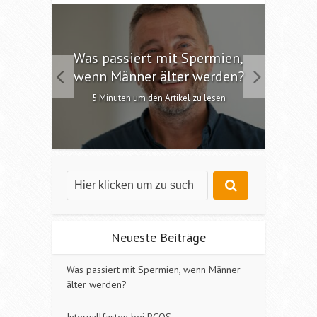
 die
Was passiert mit Spermien,
Int
chen?
wenn Männer älter werden?
6 M
esen
5 Minuten um den Artikel zu lesen
Neueste Beiträge
Was passiert mit Spermien, wenn Männer
älter werden?
Intervallfasten bei PCOS