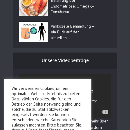
Ernährung bei
Endometriose: Omega-3-
Fettsäuren
Varikozele Behandlung –
ein Blick auf den
aktuellen...
Unsere Videobeiträge
Wir verwenden Cookies, um ein
optimales Website-Erlebnis zu bieten.
Dazu zählen Cookies, die für den
Betrieb der Seite notwendig sind und
solche, die zu Statistikzwecken
eingesetzt werden. Sie können
entscheiden, welche Kategorien Sie
In unserem YouTube Kanal erfahren Sie mehr über
zulassen möchten. Bitte beachten Sie,
Fertilovit und wie Sie Ihre Fruchtbarkeit fördern