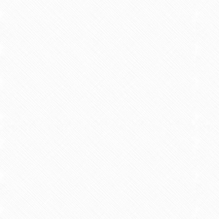
Interva
6 Minute