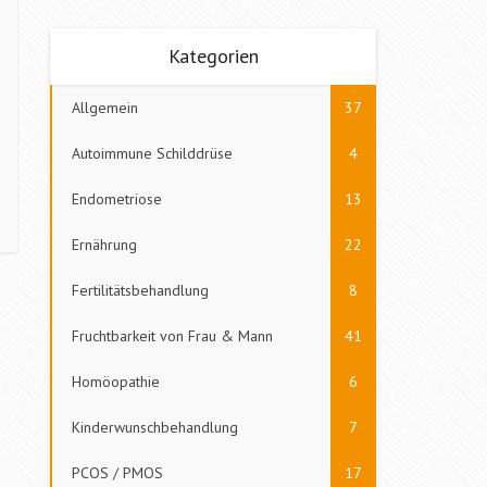
Kategorien
Allgemein
37
Autoimmune Schilddrüse
4
Endometriose
13
Ernährung
22
Fertilitätsbehandlung
8
Fruchtbarkeit von Frau & Mann
41
Homöopathie
6
Kinderwunschbehandlung
7
PCOS / PMOS
17