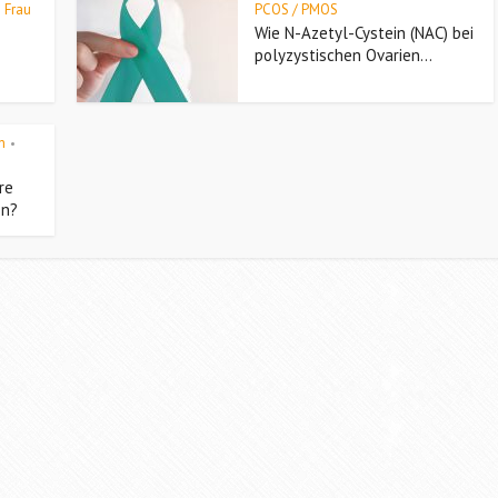
n Frau
PCOS / PMOS
Wie N-Azetyl-Cystein (NAC) bei
polyzystischen Ovarien...
n
•
re
en?