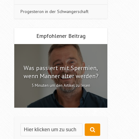
Progesteron in der Schwangerschaft
Empfohlener Beitrag
Was passiert mit Spermien,
Interv
n?
wenn Männer älter werden?
6 Minute
5 Minuten um den Artikel zu lesen