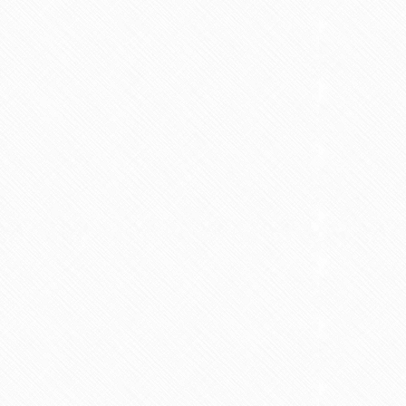
Ist Vapen besser für die
llfasten bei PCOS
Fruchtbarkeit als Rauche
n um den Artikel zu lesen
3 Minuten um den Artikel zu lesen