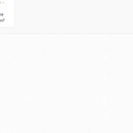
n
•
re
en?