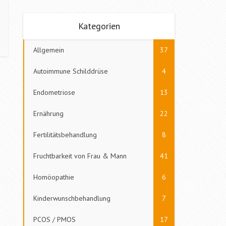
Kategorien
Allgemein
37
Autoimmune Schilddrüse
4
Endometriose
13
Ernährung
22
Fertilitätsbehandlung
8
Fruchtbarkeit von Frau & Mann
41
Homöopathie
6
Kinderwunschbehandlung
7
PCOS / PMOS
17