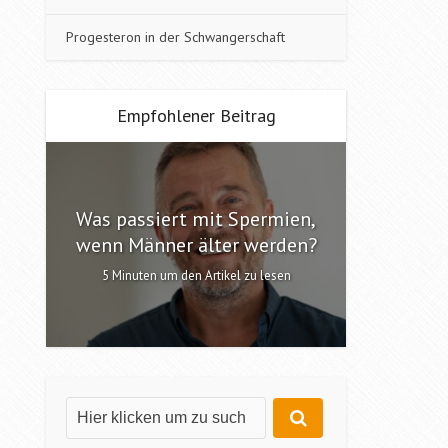
Progesteron in der Schwangerschaft
Empfohlener Beitrag
Was passiert mit Spermien,
Interv
n?
wenn Männer älter werden?
6 Minute
5 Minuten um den Artikel zu lesen