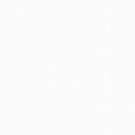
Ist Vapen besser für die
llfasten bei PCOS
Fruchtbarkeit als Rauche
n um den Artikel zu lesen
3 Minuten um den Artikel zu lesen