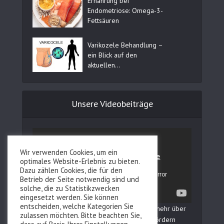
Ernährung bei
Endometriose: Omega-3-
Fettsäuren
Varikozele Behandlung –
ein Blick auf den
aktuellen...
Unsere Videobeiträge
Wir verwenden Cookies, um ein
optimales Website-Erlebnis zu bieten.
Dazu zählen Cookies, die für den
Betrieb der Seite notwendig sind und
solche, die zu Statistikzwecken
eingesetzt werden. Sie können
entscheiden, welche Kategorien Sie
In unserem YouTube Kanal erfahren Sie mehr über
zulassen möchten. Bitte beachten Sie,
Fertilovit und wie Sie Ihre Fruchtbarkeit fördern