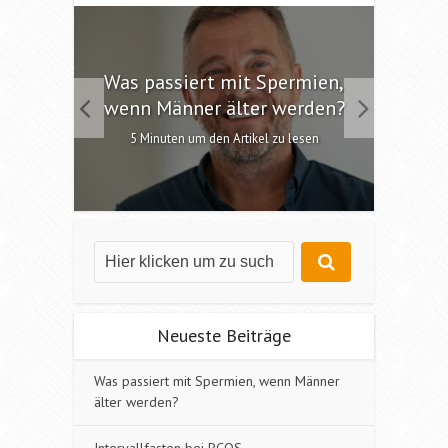
 die
Was passiert mit Spermien,
Int
chen?
wenn Männer älter werden?
6 M
esen
5 Minuten um den Artikel zu lesen
Neueste Beiträge
Was passiert mit Spermien, wenn Männer
älter werden?
Intervallfasten bei PCOS