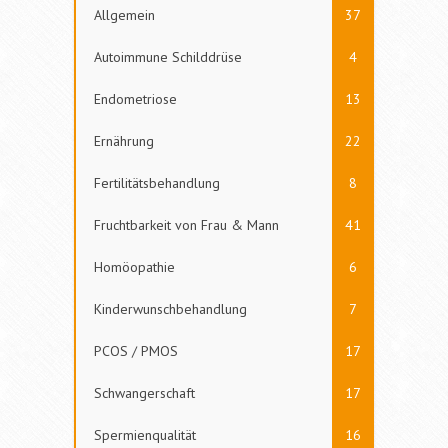
Allgemein
37
Autoimmune Schilddrüse
4
Endometriose
13
Ernährung
22
Fertilitätsbehandlung
8
Fruchtbarkeit von Frau & Mann
41
Homöopathie
6
Kinderwunschbehandlung
7
PCOS / PMOS
17
Schwangerschaft
17
Spermienqualität
16