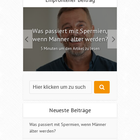
 die
Was passiert mit Spermien,
Int
chen?
wenn Männer älter werden?
6 M
esen
5 Minuten um den Artikel zu lesen
Neueste Beiträge
Was passiert mit Spermien, wenn Männer
älter werden?