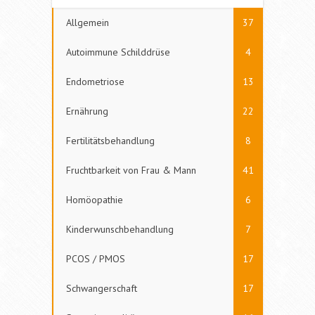
Allgemein
37
Autoimmune Schilddrüse
4
Endometriose
13
Ernährung
22
Fertilitätsbehandlung
8
Fruchtbarkeit von Frau & Mann
41
Homöopathie
6
Kinderwunschbehandlung
7
PCOS / PMOS
17
Schwangerschaft
17