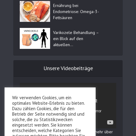
Ernährung bei
Endometriose: Omega-3-
Fettsäuren
Varikozele Behandlung –
ein Blick auf den
aktuellen...
Unsere Videobeiträge
Wir verwenden Cookies, um ein
optimales Website-Erlebnis zu bieten.
Dazu zählen Cookies, die für den
Betrieb der Seite notwendig sind und
solche, die zu Statistikzwecken
eingesetzt werden. Sie können
entscheiden, welche Kategorien Sie
In unserem YouTube Kanal erfahren Sie mehr über
zulassen möchten. Bitte beachten Sie,