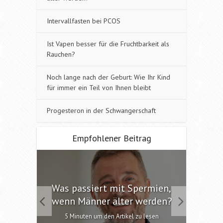
Intervallfasten bei PCOS
Ist Vapen besser für die Fruchtbarkeit als
Rauchen?
Noch lange nach der Geburt: Wie Ihr Kind
für immer ein Teil von Ihnen bleibt
Progesteron in der Schwangerschaft
Empfohlener Beitrag
 die
Was passiert mit Spermien,
Int
chen?
wenn Männer älter werden?
6 M
esen
5 Minuten um den Artikel zu lesen