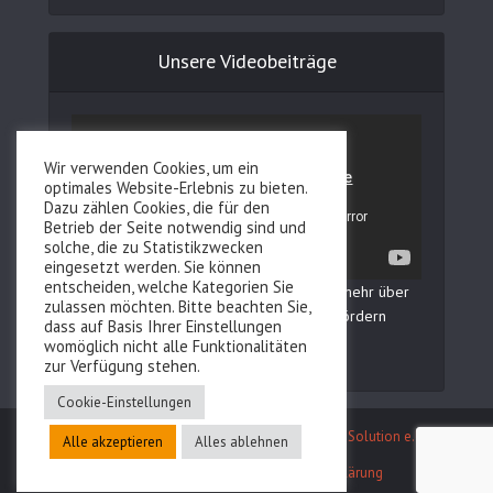
Unsere Videobeiträge
Wir verwenden Cookies, um ein
optimales Website-Erlebnis zu bieten.
Dazu zählen Cookies, die für den
Betrieb der Seite notwendig sind und
solche, die zu Statistikzwecken
eingesetzt werden. Sie können
entscheiden, welche Kategorien Sie
In unserem YouTube Kanal erfahren Sie mehr über
zulassen möchten. Bitte beachten Sie,
Fertilovit und wie Sie Ihre Fruchtbarkeit fördern
dass auf Basis Ihrer Einstellungen
können!
womöglich nicht alle Funktionalitäten
zur Verfügung stehen.
Cookie-Einstellungen
Entwicklung des Webauftritts durch
Reboot IT Solution e.U.
Alle akzeptieren
Alles ablehnen
Kontakt
Impressum
Datenschutzerklärung