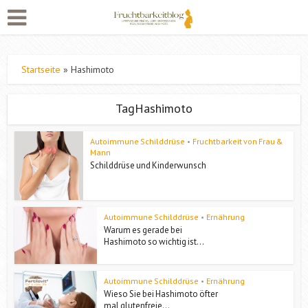
Startseite
»
Hashimoto
TagHashimoto
Autoimmune Schilddrüse
•
Fruchtbarkeit von Frau &
Mann
Schilddrüse und Kinderwunsch
Autoimmune Schilddrüse
•
Ernährung
Warum es gerade bei
Hashimoto so wichtig ist...
Autoimmune Schilddrüse
•
Ernährung
Wieso Sie bei Hashimoto öfter
mal glutenfreie...