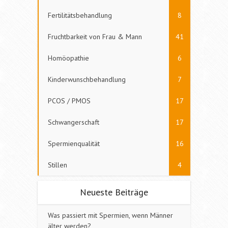
Fertilitätsbehandlung
8
Fruchtbarkeit von Frau & Mann
41
Homöopathie
6
Kinderwunschbehandlung
7
PCOS / PMOS
17
Schwangerschaft
17
Spermienqualität
16
Stillen
4
Neueste Beiträge
Was passiert mit Spermien, wenn Männer
älter werden?