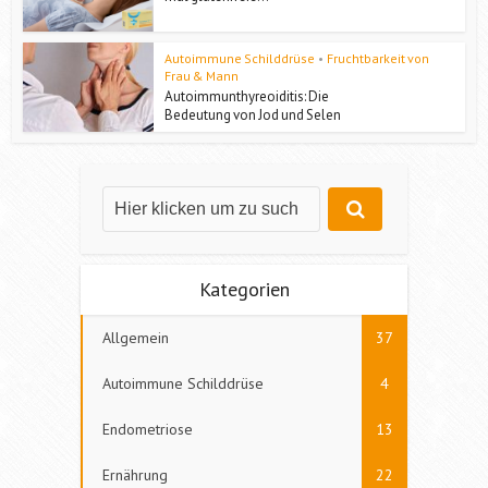
Autoimmune Schilddrüse
•
Fruchtbarkeit von
Frau & Mann
Autoimmunthyreoiditis: Die
Bedeutung von Jod und Selen
Kategorien
Allgemein
37
Autoimmune Schilddrüse
4
Endometriose
13
Ernährung
22