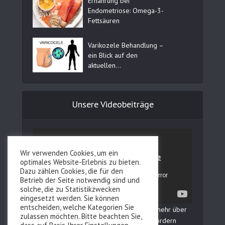
Ernährung bei
Endometriose: Omega-3-
Fettsäuren
Varikozele Behandlung –
ein Blick auf den
aktuellen...
Unsere Videobeiträge
Wir verwenden Cookies, um ein
optimales Website-Erlebnis zu bieten.
Dazu zählen Cookies, die für den
Betrieb der Seite notwendig sind und
solche, die zu Statistikzwecken
eingesetzt werden. Sie können
entscheiden, welche Kategorien Sie
In unserem YouTube Kanal erfahren Sie mehr über
zulassen möchten. Bitte beachten Sie,
Fertilovit und wie Sie Ihre Fruchtbarkeit fördern