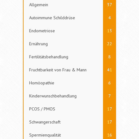
Allgemein
37
Autoimmune Schilddrüse
4
Endometriose
13
Ernährung
22
Fertilitätsbehandlung
8
Fruchtbarkeit von Frau & Mann
41
Homöopathie
6
Kinderwunschbehandlung
7
PCOS / PMOS
17
Schwangerschaft
17
Spermienqualität
16