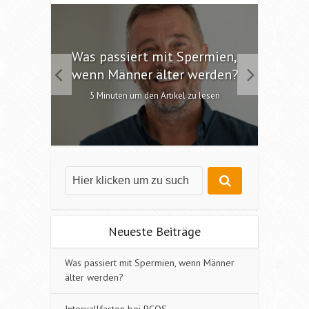
 die
Was passiert mit Spermien,
Int
chen?
wenn Männer älter werden?
6 M
esen
5 Minuten um den Artikel zu lesen
Neueste Beiträge
Was passiert mit Spermien, wenn Männer
älter werden?
Intervallfasten bei PCOS