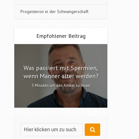
Progesteron in der Schwangerschaft
Empfohlener Beitrag
Was passiert mit Spermien,
Interv
n?
wenn Männer älter werden?
6 Minute
5 Minuten um den Artikel zu lesen