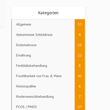
Kategorien
Allgemein
37
Autoimmune Schilddrüse
4
Endometriose
13
Ernährung
22
Fertilitätsbehandlung
8
Fruchtbarkeit von Frau & Mann
41
Homöopathie
6
Kinderwunschbehandlung
7
PCOS / PMOS
17