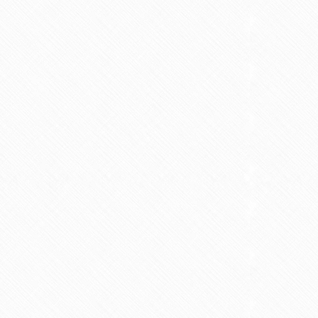
Ist Vapen besser für die
llfasten bei PCOS
Fruchtbarkeit als Rauche
n um den Artikel zu lesen
3 Minuten um den Artikel zu lesen