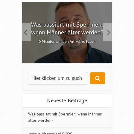
 die
Was passiert mit Spermien,
Int
chen?
wenn Männer älter werden?
6 M
esen
5 Minuten um den Artikel zu lesen
Neueste Beiträge
Was passiert mit Spermien, wenn Männer
älter werden?
Intervallfasten bei PCOS