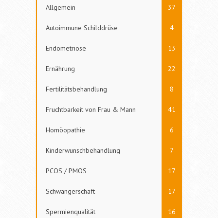
Allgemein
37
Autoimmune Schilddrüse
4
Endometriose
13
Ernährung
22
Fertilitätsbehandlung
8
Fruchtbarkeit von Frau & Mann
41
Homöopathie
6
Kinderwunschbehandlung
7
PCOS / PMOS
17
Schwangerschaft
17
Spermienqualität
16