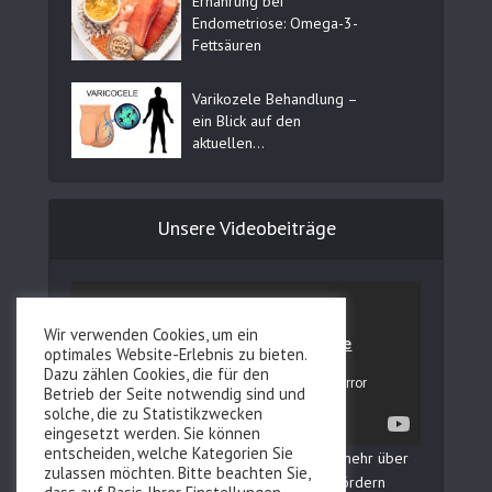
Ernährung bei
Endometriose: Omega-3-
Fettsäuren
Varikozele Behandlung –
ein Blick auf den
aktuellen...
Unsere Videobeiträge
Wir verwenden Cookies, um ein
optimales Website-Erlebnis zu bieten.
Dazu zählen Cookies, die für den
Betrieb der Seite notwendig sind und
solche, die zu Statistikzwecken
eingesetzt werden. Sie können
entscheiden, welche Kategorien Sie
In unserem YouTube Kanal erfahren Sie mehr über
zulassen möchten. Bitte beachten Sie,
Fertilovit und wie Sie Ihre Fruchtbarkeit fördern