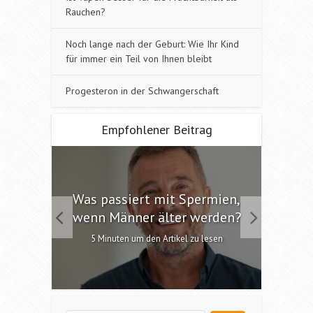
Rauchen?
Noch lange nach der Geburt: Wie Ihr Kind
für immer ein Teil von Ihnen bleibt
Progesteron in der Schwangerschaft
Empfohlener Beitrag
 die
Was passiert mit Spermien,
Int
chen?
wenn Männer älter werden?
6 M
esen
5 Minuten um den Artikel zu lesen