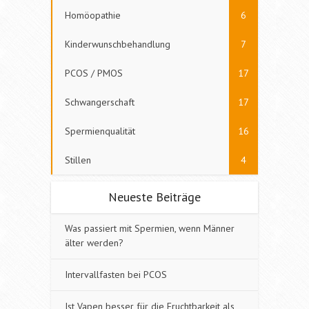
Homöopathie
6
Kinderwunschbehandlung
7
PCOS / PMOS
17
Schwangerschaft
17
Spermienqualität
16
Stillen
4
Neueste Beiträge
Was passiert mit Spermien, wenn Männer
älter werden?
Intervallfasten bei PCOS
Ist Vapen besser für die Fruchtbarkeit als