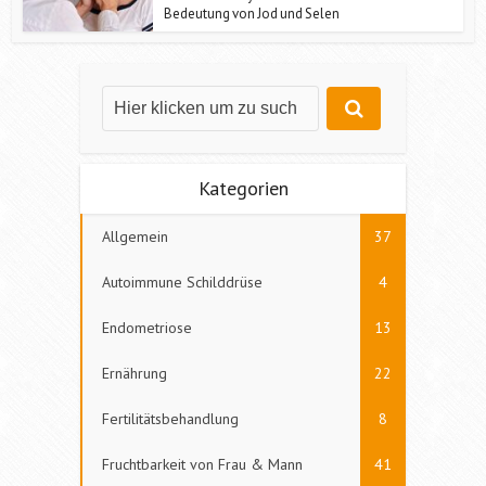
Bedeutung von Jod und Selen
Kategorien
Allgemein
37
Autoimmune Schilddrüse
4
Endometriose
13
Ernährung
22
Fertilitätsbehandlung
8
Fruchtbarkeit von Frau & Mann
41