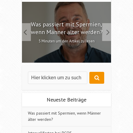
 die
Was passiert mit Spermien,
Int
chen?
wenn Männer älter werden?
6 M
esen
5 Minuten um den Artikel zu lesen
Neueste Beiträge
Was passiert mit Spermien, wenn Männer
älter werden?
Intervallfasten bei PCOS