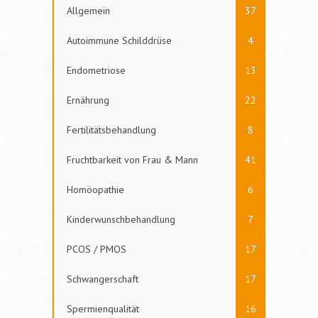
Allgemein
37
Autoimmune Schilddrüse
4
Endometriose
13
Ernährung
22
Fertilitätsbehandlung
8
Fruchtbarkeit von Frau & Mann
41
Homöopathie
6
Kinderwunschbehandlung
7
PCOS / PMOS
17
Schwangerschaft
17
Spermienqualität
16