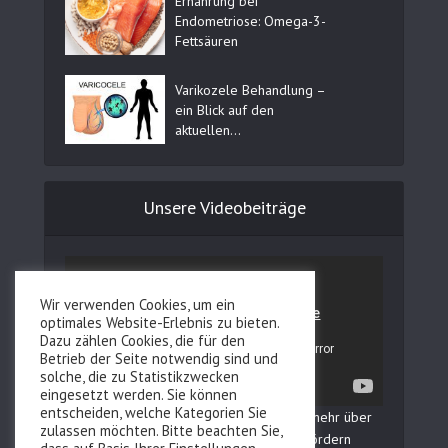
Ernährung bei
Endometriose: Omega-3-
Fettsäuren
Varikozele Behandlung –
ein Blick auf den
aktuellen...
Unsere Videobeiträge
Wir verwenden Cookies, um ein
optimales Website-Erlebnis zu bieten.
Dazu zählen Cookies, die für den
Betrieb der Seite notwendig sind und
solche, die zu Statistikzwecken
eingesetzt werden. Sie können
entscheiden, welche Kategorien Sie
In unserem YouTube Kanal erfahren Sie mehr über
zulassen möchten. Bitte beachten Sie,
Fertilovit und wie Sie Ihre Fruchtbarkeit fördern