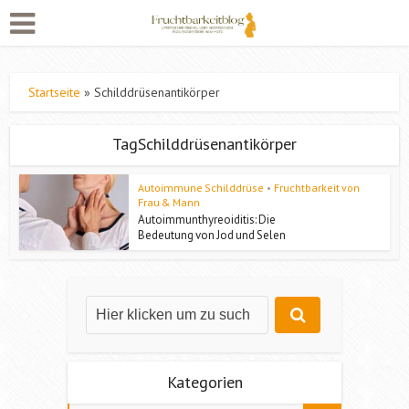
Startseite
»
Schilddrüsenantikörper
TagSchilddrüsenantikörper
Autoimmune Schilddrüse
•
Fruchtbarkeit von
Frau & Mann
Autoimmunthyreoiditis: Die
Bedeutung von Jod und Selen
Kategorien