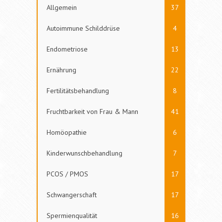
Allgemein
37
Autoimmune Schilddrüse
4
Endometriose
13
Ernährung
22
Fertilitätsbehandlung
8
Fruchtbarkeit von Frau & Mann
41
Homöopathie
6
Kinderwunschbehandlung
7
PCOS / PMOS
17
Schwangerschaft
17
Spermienqualität
16