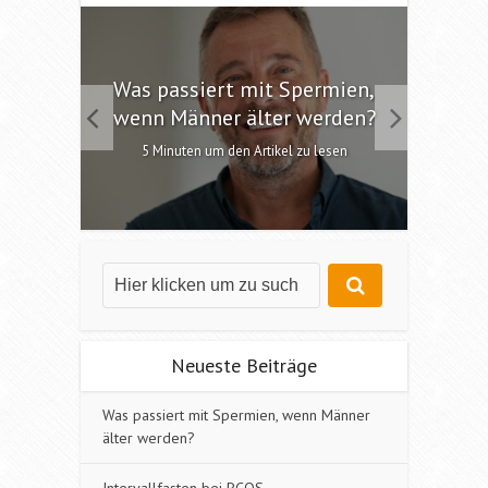
 die
Was passiert mit Spermien,
Int
chen?
wenn Männer älter werden?
6 M
esen
5 Minuten um den Artikel zu lesen
Neueste Beiträge
Was passiert mit Spermien, wenn Männer
älter werden?
Intervallfasten bei PCOS