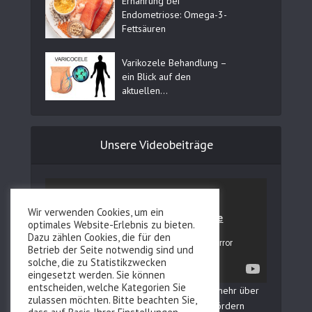
Ernährung bei
Endometriose: Omega-3-
Fettsäuren
Varikozele Behandlung –
ein Blick auf den
aktuellen...
Unsere Videobeiträge
Wir verwenden Cookies, um ein
optimales Website-Erlebnis zu bieten.
Dazu zählen Cookies, die für den
Betrieb der Seite notwendig sind und
solche, die zu Statistikzwecken
eingesetzt werden. Sie können
entscheiden, welche Kategorien Sie
In unserem YouTube Kanal erfahren Sie mehr über
zulassen möchten. Bitte beachten Sie,
Fertilovit und wie Sie Ihre Fruchtbarkeit fördern