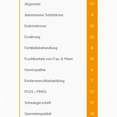
Allgemein
37
Autoimmune Schilddrüse
4
Endometriose
13
Ernährung
22
Fertilitätsbehandlung
8
Fruchtbarkeit von Frau & Mann
41
Homöopathie
6
Kinderwunschbehandlung
7
PCOS / PMOS
17
Schwangerschaft
17
Spermienqualität
16