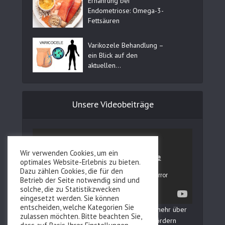
Ernährung bei
Endometriose: Omega-3-
Fettsäuren
Varikozele Behandlung –
ein Blick auf den
aktuellen...
Unsere Videobeiträge
Wir verwenden Cookies, um ein
optimales Website-Erlebnis zu bieten.
Dazu zählen Cookies, die für den
Betrieb der Seite notwendig sind und
solche, die zu Statistikzwecken
eingesetzt werden. Sie können
entscheiden, welche Kategorien Sie
In unserem YouTube Kanal erfahren Sie mehr über
zulassen möchten. Bitte beachten Sie,
Fertilovit und wie Sie Ihre Fruchtbarkeit fördern