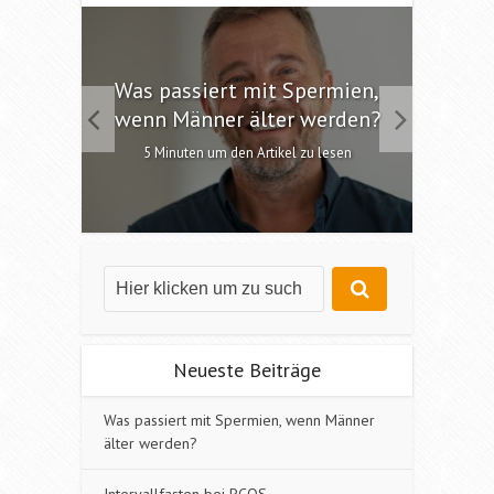
 die
Was passiert mit Spermien,
Int
chen?
wenn Männer älter werden?
6 M
esen
5 Minuten um den Artikel zu lesen
Neueste Beiträge
Was passiert mit Spermien, wenn Männer
älter werden?
Intervallfasten bei PCOS