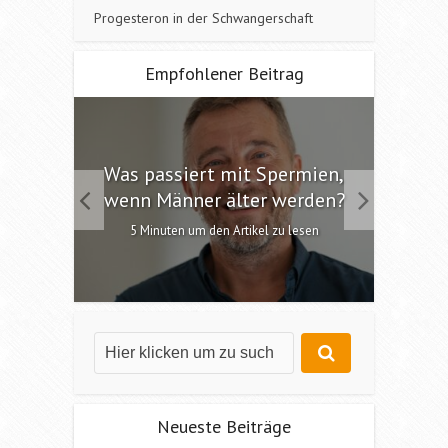
Progesteron in der Schwangerschaft
Empfohlener Beitrag
 die
Was passiert mit Spermien,
Int
chen?
wenn Männer älter werden?
6 M
esen
5 Minuten um den Artikel zu lesen
Neueste Beiträge