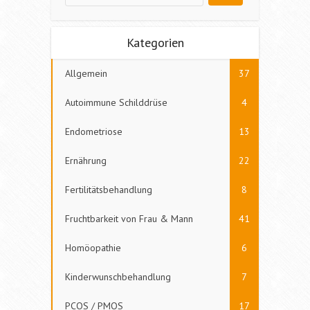
Kategorien
Allgemein
37
Autoimmune Schilddrüse
4
Endometriose
13
Ernährung
22
Fertilitätsbehandlung
8
Fruchtbarkeit von Frau & Mann
41
Homöopathie
6
Kinderwunschbehandlung
7
PCOS / PMOS
17