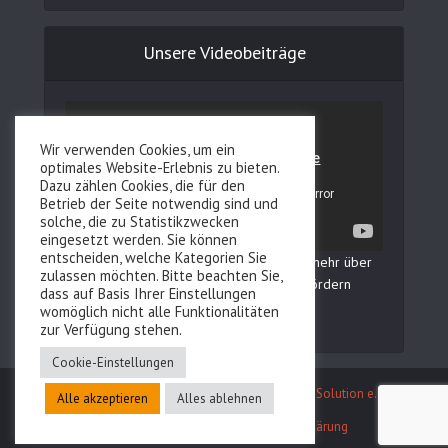
Unsere Videobeiträge
Wir verwenden Cookies, um ein
optimales Website-Erlebnis zu bieten.
Dazu zählen Cookies, die für den
Betrieb der Seite notwendig sind und
solche, die zu Statistikzwecken
eingesetzt werden. Sie können
entscheiden, welche Kategorien Sie
In unserem YouTube Kanal erfahren Sie mehr über
zulassen möchten. Bitte beachten Sie,
Fertilovit und wie Sie Ihre Fruchtbarkeit fördern
dass auf Basis Ihrer Einstellungen
können!
womöglich nicht alle Funktionalitäten
zur Verfügung stehen.
Cookie-Einstellungen
Entwicklung des Webauftritts durch
Reboot IT Solution e.U.
Alle akzeptieren
Alles ablehnen
Kontakt
Impressum
Datenschutzerklärung