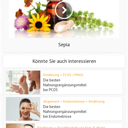
Sepia
Könnte Sie auch interessieren
Ernährung
•
PCOS / PMOS
Die besten
Nahrungsergänzungsmittel
bei PCOS
Allgemein
•
Endometriose
•
Ernährung
Die besten
Nahrungsergänzungsmittel
bei Endometriose
Ernährung
•
Fruchtbarkeit von Frau & Mann