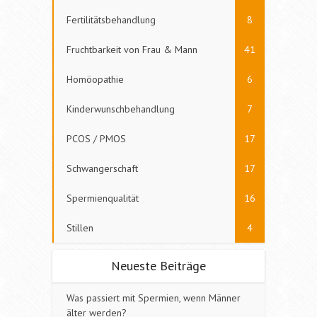
Fertilitätsbehandlung
8
Fruchtbarkeit von Frau & Mann
41
Homöopathie
6
Kinderwunschbehandlung
7
PCOS / PMOS
17
Schwangerschaft
17
Spermienqualität
16
Stillen
4
Neueste Beiträge
Was passiert mit Spermien, wenn Männer
älter werden?