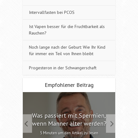
Intervallfasten bei PCOS
Ist Vapen besser für die Fruchtbarkeit als
Rauchen?
Noch lange nach der Geburt: Wie Ihr Kind
für immer ein Teil von Ihnen bleibt
Progesteron in der Schwangerschaft
Empfohlener Beitrag
 die
Was passiert mit Spermien,
Int
chen?
wenn Männer älter werden?
6 M
esen
5 Minuten um den Artikel zu lesen