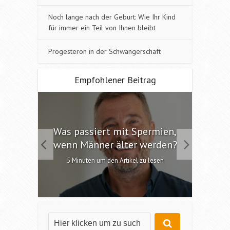
Noch lange nach der Geburt: Wie Ihr Kind
für immer ein Teil von Ihnen bleibt
Progesteron in der Schwangerschaft
Empfohlener Beitrag
 die
Was passiert mit Spermien,
Int
chen?
wenn Männer älter werden?
6 M
esen
5 Minuten um den Artikel zu lesen