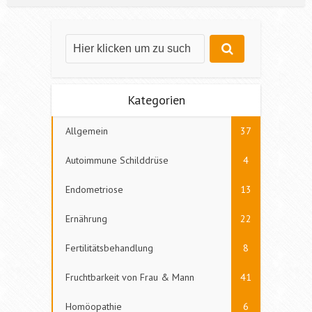
Kategorien
Allgemein
37
Autoimmune Schilddrüse
4
Endometriose
13
Ernährung
22
Fertilitätsbehandlung
8
Fruchtbarkeit von Frau & Mann
41
Homöopathie
6