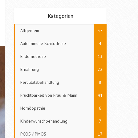
Kategorien
Allgemein
37
Autoimmune Schilddrüse
4
Endometriose
13
Ernährung
22
Fertilitätsbehandlung
8
Fruchtbarkeit von Frau & Mann
41
Homöopathie
6
Kinderwunschbehandlung
7
PCOS / PMOS
17