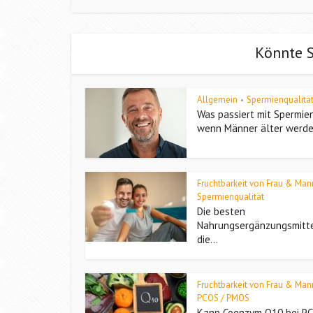
Könnte S
Allgemein
Spermienqualitä
•
Was passiert mit Spermien
wenn Männer älter werd
Fruchtbarkeit von Frau & Man
Spermienqualität
Die besten
Nahrungsergänzungsmitte
die...
Fruchtbarkeit von Frau & Man
PCOS / PMOS
Kann Coenzym Q10 bei P