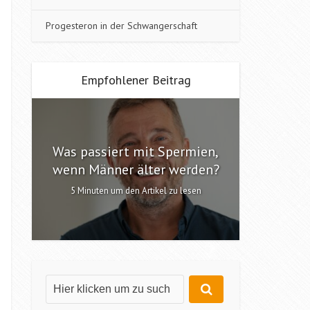
Progesteron in der Schwangerschaft
Empfohlener Beitrag
Was passiert mit Spermien,
Interv
n?
wenn Männer älter werden?
6 Minute
5 Minuten um den Artikel zu lesen