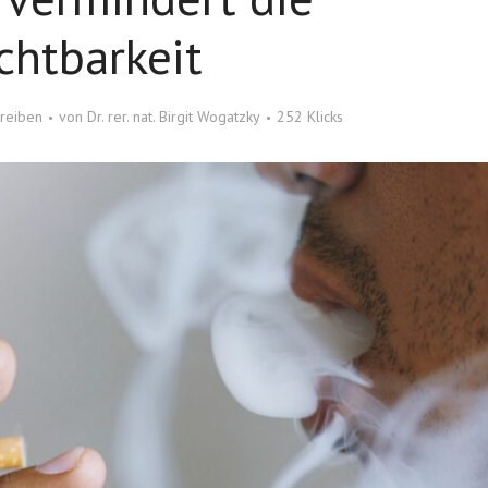
chtbarkeit
reiben
von
Dr. rer. nat. Birgit Wogatzky
252 Klicks