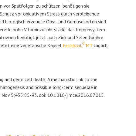
n vor Spätfolgen zu schützen, benötigen sie
chutz vor oxidativem Stress durch verbleibende
und biologisch erzeugte Obst- und Gemüsesorten sind
enerelle hohe Vitaminzufuhr stärkt das Immunsystem
tozoen benötigt jetzt auch Zink und Selen für ihre
®
ietet eine vegetarische Kapsel
Fertilovit
MT
täglich.
g and germ cell death: A mechanistic link to the
matogenesis and possible long-term sequelae in
6 Nov 5;435:85-93. doi: 10.1016/j.mce.2016.07.015.