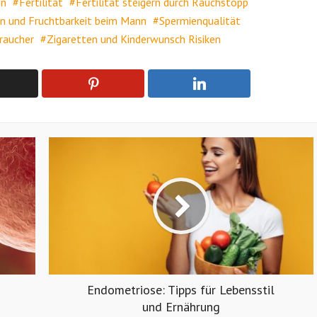
en
Fertilität
Fertilität steigern durch Rauchstopp
n und Fruchtbarkeit beim Mann
Spermienqualität
raucher
Zigaretten und Kinderwunsch Risiken
Endometriose: Tipps für Lebensstil
und Ernährung