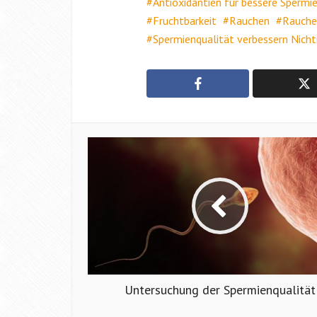
Antioxidantien für bessere Spermi
Fruchtbarkeit
Rauchen
Rauche
Spermienqualität verbessern Nicht
Untersuchung der Spermienqualität