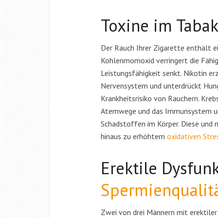
Toxine im Taba
Der Rauch Ihrer Zigarette enthält e
Kohlenmomoxid verringert die Fähig
Leistungsfähigkeit senkt. Nikotin e
Nervensystem und unterdrückt Hunge
Krankheitsrisiko von Rauchern. Kreb
Atemwege und das Immunsystem und
Interva
Schadstoffen im Körper. Diese und 
6 Minute
hinaus zu erhöhtem
oxidativen Stre
Erektile Dysfun
Spermienqualit
Zwei von drei Männern mit erektiler