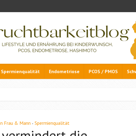
Spermienqualität
Endometriose
PCOS / PMOS
Sch
on Frau & Mann
Spermienqualität
•
vermindert die