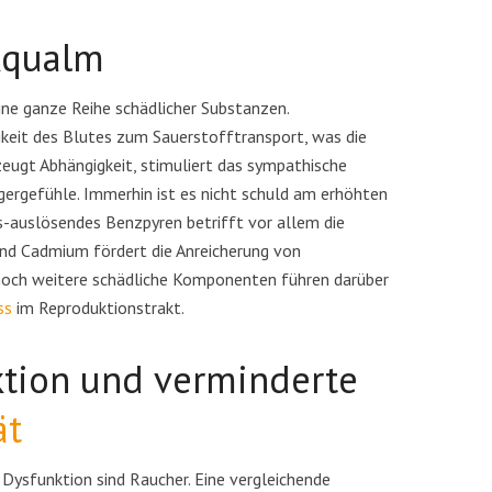
kqualm
ine ganze Reihe schädlicher Substanzen.
keit des Blutes zum Sauerstofftransport, was die
rzeugt Abhängigkeit, stimuliert das sympathische
rgefühle. Immerhin ist es nicht schuld am erhöhten
s-auslösendes Benzpyren betrifft vor allem die
Ist Vapen besser für die
 Cadmium fördert die Anreicherung von
llfasten bei PCOS
Fruchtbarkeit als Rauche
noch weitere schädliche Komponenten führen darüber
n um den Artikel zu lesen
3 Minuten um den Artikel zu lesen
ss
im Reproduktionstrakt.
ktion und verminderte
ät
 Dysfunktion sind Raucher. Eine vergleichende