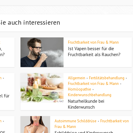
ie auch interessieren
t
Fruchtbarkeit von Frau & Mann
,
Ist Vapen besser für die
en?
Fruchtbarkeit als Rauchen?
n
Allgemein
Fertilitätsbehandlung
•
•
•
Fruchtbarkeit von Frau & Mann
•
Homöopathie
•
Kinderwunschbehandlung
l für
Naturheilkunde bei
Kinderwunsch
n
Autoimmune Schilddrüse
Fruchtbarkeit von
•
•
Frau & Mann
COS
Schilddrüse und Kinderwunsch