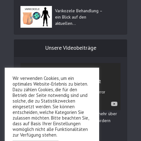
Varikozele Behandlung –
ein Blick auf den
aktuellen...
Unsere Videobeiträge
Wir verwenden Cookies, um ein
optimales Website-Erlebnis zu bieten.
Dazu zählen Cookies, die für den
Betrieb der Seite notwendig sind und
solche, die zu Statistikzwecken
eingesetzt werden. Sie können
entscheiden, welche Kategorien Sie
In unserem YouTube Kanal erfahren Sie mehr über
zulassen möchten. Bitte beachten Sie,
Fertilovit und wie Sie Ihre Fruchtbarkeit fördern
dass auf Basis Ihrer Einstellungen
können!
womöglich nicht alle Funktionalitäten
zur Verfügung stehen.