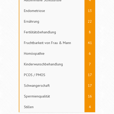
Autoimmune Schilddrüse
4
Endometriose
13
Ernährung
22
Fertilitätsbehandlung
8
Fruchtbarkeit von Frau & Mann
41
Homöopathie
6
Kinderwunschbehandlung
7
PCOS / PMOS
17
Schwangerschaft
17
Spermienqualität
16
Stillen
4