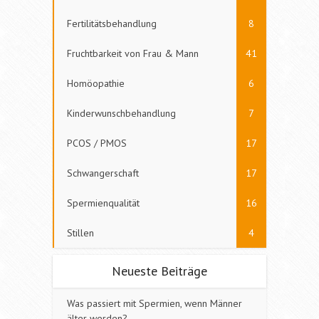
Fertilitätsbehandlung
8
Fruchtbarkeit von Frau & Mann
41
Homöopathie
6
Kinderwunschbehandlung
7
PCOS / PMOS
17
Schwangerschaft
17
Spermienqualität
16
Stillen
4
Neueste Beiträge
Was passiert mit Spermien, wenn Männer
älter werden?