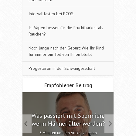
Intervallfasten bei PCOS
Ist Vapen besser für die Fruchtbarkeit als
Rauchen?
Noch lange nach der Geburt: Wie Ihr Kind
für immer ein Teil von Ihnen bleibt
Progesteron in der Schwangerschaft
Empfohlener Beitrag
 die
Was passiert mit Spermien,
Int
chen?
wenn Männer älter werden?
6 M
esen
5 Minuten um den Artikel zu lesen