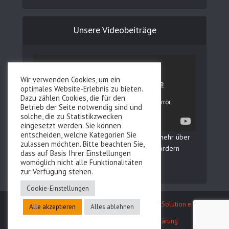
Unsere Videobeiträge
Wir verwenden Cookies, um ein
optimales Website-Erlebnis zu bieten.
Dazu zählen Cookies, die für den
Betrieb der Seite notwendig sind und
solche, die zu Statistikzwecken
eingesetzt werden. Sie können
entscheiden, welche Kategorien Sie
In unserem YouTube Kanal erfahren Sie mehr über
zulassen möchten. Bitte beachten Sie,
Fertilovit und wie Sie Ihre Fruchtbarkeit fördern
dass auf Basis Ihrer Einstellungen
können!
womöglich nicht alle Funktionalitäten
zur Verfügung stehen.
Cookie-Einstellungen
Entwicklung des Webauftritts durch
Reboot IT Solution e.U.
Alle akzeptieren
Alles ablehnen
Kontakt
Impressum
Datenschutzerklärung