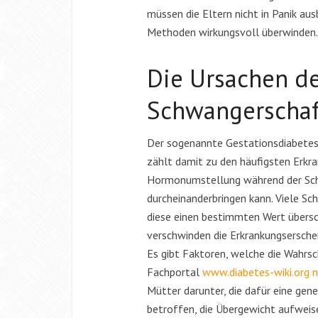
müssen die Eltern nicht in Panik aus
Methoden wirkungsvoll überwinden.
Die Ursachen d
Schwangerschaf
Der sogenannte Gestationsdiabetes
zählt damit zu den häufigsten Erkr
Interva
Hormonumstellung während der Sch
6 Minute
durcheinanderbringen kann. Viele S
diese einen bestimmten Wert übersch
verschwinden die Erkrankungserschei
Es gibt Faktoren, welche die Wahrsc
Fachportal
www.diabetes-wiki.org n
Mütter darunter, die dafür eine gen
betroffen, die Übergewicht aufweis