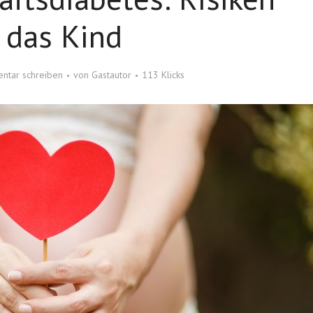
r das Kind
ntar schreiben
von
Gastautor
113 Klicks