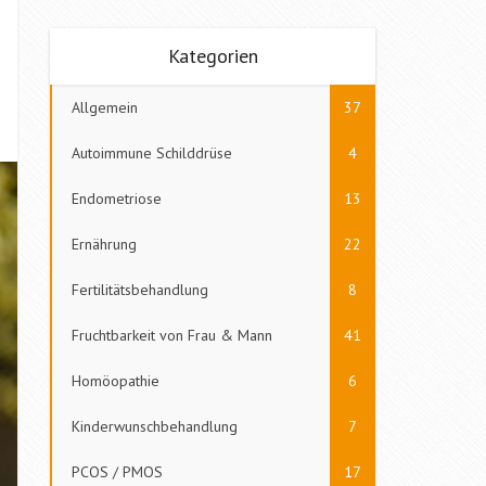
Kategorien
Allgemein
37
Autoimmune Schilddrüse
4
Endometriose
13
Ernährung
22
Fertilitätsbehandlung
8
Fruchtbarkeit von Frau & Mann
41
Homöopathie
6
Kinderwunschbehandlung
7
PCOS / PMOS
17