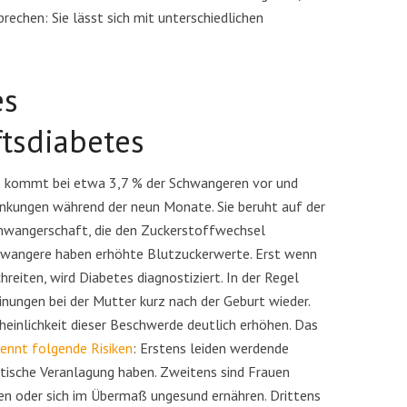
brechen: Sie lässt sich mit unterschiedlichen
es
tsdiabetes
 kommt bei etwa 3,7 % der Schwangeren vor und
Ist Vapen besser für die
ankungen während der neun Monate. Sie beruht auf der
llfasten bei PCOS
Fruchtbarkeit als Rauche
wangerschaft, die den Zuckerstoffwechsel
n um den Artikel zu lesen
3 Minuten um den Artikel zu lesen
chwangere haben erhöhte Blutzuckerwerte. Erst wenn
reiten, wird Diabetes diagnostiziert. In der Regel
nungen bei der Mutter kurz nach der Geburt wieder.
heinlichkeit dieser Beschwerde deutlich erhöhen. Das
ennt folgende Risiken
: Erstens leiden werdende
etische Veranlagung haben. Zweitens sind Frauen
en oder sich im Übermaß ungesund ernähren. Drittens